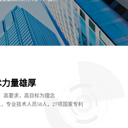
吸污车
术力量雄厚
，高要求，高目标为理念
，专业技术人员58人，27项国家专利