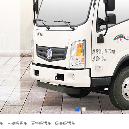
1
2
车
三轮吸粪车
真空吸污车
吸粪吸污车