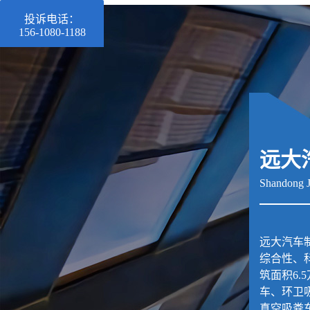
投诉电话：
156-1080-1188
远大
Shandong J
远大汽车制
综合性、科
筑面积6
车、环卫
真空吸粪