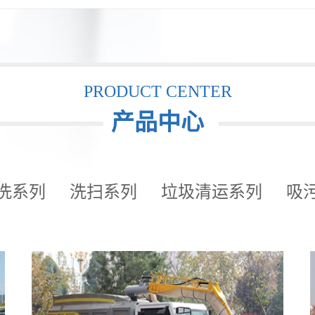
PRODUCT CENTER
产品中心
洗系列
洗扫系列
垃圾清运系列
吸