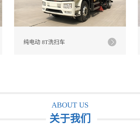
纯电动 8T洗扫车
ABOUT US
关于我们