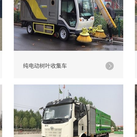
纯电动树叶收集车