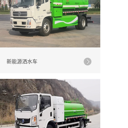
新能源洒水车